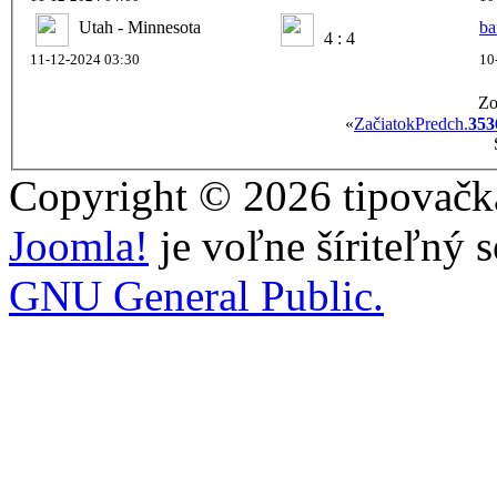
Utah - Minnesota
ba
4 : 4
11-12-2024 03:30
10
Zo
«
Začiatok
Predch.
35
3
Copyright © 2026 tipovačka
Joomla!
je voľne šíriteľný 
GNU General Public.