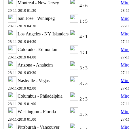
Montreal - New Jersey
Mir
4 : 6
29-11-2019 01:30
28-1
San Jose - Winnipeg
Mir
1 : 5
28-11-2019 04:30
27-1
Los Angeles - NY Islanders
Mir
4 : 1
28-11-2019 04:30
27-1
Colorado - Edmonton
Mir
4 : 1
28-11-2019 04:00
27-1
Arizona - Anaheim
Mir
3 : 3
28-11-2019 03:30
27-1
Nashville - Vegas
Mir
3 : 3
28-11-2019 02:00
27-1
Columbus - Philadelphia
Mir
2 : 3
28-11-2019 01:00
27-1
Washington - Florida
Mir
4 : 3
28-11-2019 01:00
27-1
Pittsburgh - Vancouver
Mir