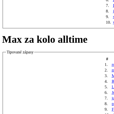
7.
8.
9.
10.
Max za kolo alltime
Tipované zápasy
#
1.
r
2.
m
3.
M
4.
R
5.
6.
J
7.
j
8.
p
9.
F