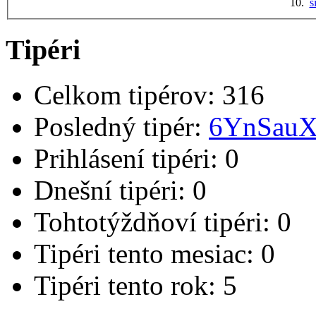
10.
s
Tipéri
Celkom tipérov:
316
Posledný tipér:
6YnSau
Prihlásení tipéri:
0
Dnešní tipéri:
0
Tohtotýždňoví tipéri:
0
Tipéri tento mesiac:
0
Tipéri tento rok:
5