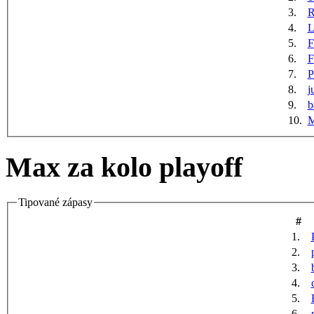
3.
R
4.
5.
F
6.
F
7.
P
8.
j
9.
b
10.
M
Max za kolo playoff
Tipované zápasy
#
1.
2.
3.
4.
5.
6.