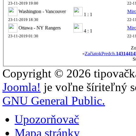
23-11-2019 19:00
22-1
Washington - Vancouver
Mir
1 : 1
23-11-2019 18:30
22-1
Ottawa - NY Rangers
Mir
4 : 1
23-11-2019 01:30
22-1
Zo
«
Začiatok
Predch.
143
144
14
S
Copyright © 2026 tipovačka
Joomla!
je voľne šíriteľný 
GNU General Public.
Upozorňovač
Mapa stránky