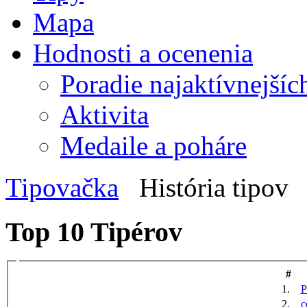
Mapa
Hodnosti a ocenenia
Poradie najaktívnejšíc
Aktivita
Medaile a poháre
Tipovačka
História tipov
Top 10 Tipérov
#
1.
P
2.
c