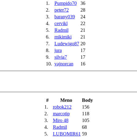
1.
Pumpido70
36
2.
peter72
28
3.
barany039
24
4.
cervikl
22
5.
Radmil
21
6.
mikimiki
21
7.
Ludewigo87
20
8.
jura
17
9.
silvia7
17
10.
vajnorcan
16
#
Meno
Body
1.
robok212
156
2.
marcotip
118
3.
Miro 48
105
4.
Radmil
68
5.
LUBOMIR61
59