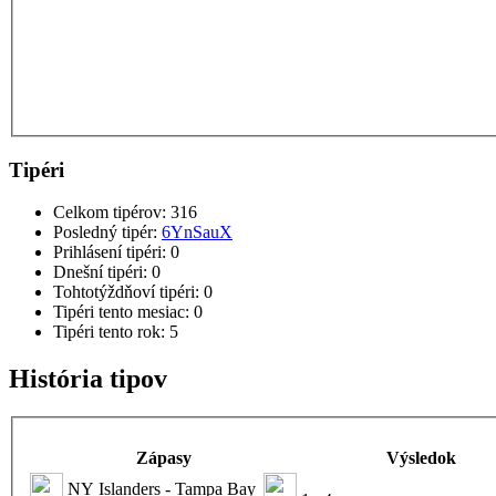
Tipéri
Celkom tipérov:
316
Posledný tipér:
6YnSauX
Prihlásení tipéri:
0
Dnešní tipéri:
0
Tohtotýždňoví tipéri:
0
Tipéri tento mesiac:
0
Tipéri tento rok:
5
História tipov
Zápasy
Výsledok
NY Islanders - Tampa Bay