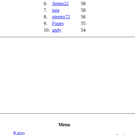
6.
Jurino22
58
7.
jura
58
8.
pieetro72
56
9.
Funes
55
10.
andy
54
Meno
Katzo