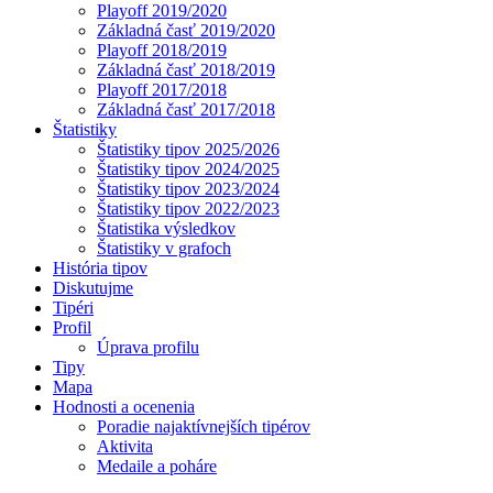
Playoff 2019/2020
Základná časť 2019/2020
Playoff 2018/2019
Základná časť 2018/2019
Playoff 2017/2018
Základná časť 2017/2018
Štatistiky
Štatistiky tipov 2025/2026
Štatistiky tipov 2024/2025
Štatistiky tipov 2023/2024
Štatistiky tipov 2022/2023
Štatistika výsledkov
Štatistiky v grafoch
História tipov
Diskutujme
Tipéri
Profil
Úprava profilu
Tipy
Mapa
Hodnosti a ocenenia
Poradie najaktívnejších tipérov
Aktivita
Medaile a poháre