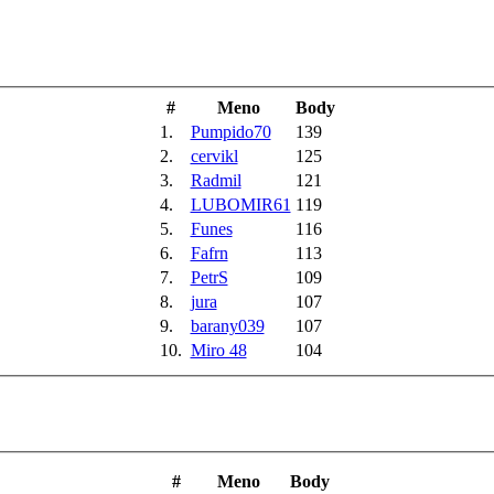
#
Meno
Body
1.
Pumpido70
139
2.
cervikl
125
3.
Radmil
121
4.
LUBOMIR61
119
5.
Funes
116
6.
Fafrn
113
7.
PetrS
109
8.
jura
107
9.
barany039
107
10.
Miro 48
104
#
Meno
Body