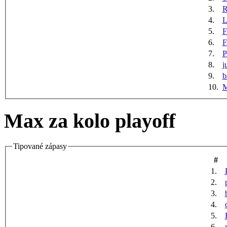
3.
R
4.
5.
F
6.
F
7.
P
8.
j
9.
b
10.
M
Max za kolo playoff
Tipované zápasy
#
1.
2.
3.
4.
5.
6.