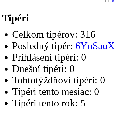
10.
s
Tipéri
Celkom tipérov:
316
Posledný tipér:
6YnSau
Prihlásení tipéri:
0
Dnešní tipéri:
0
Tohtotýždňoví tipéri:
0
Tipéri tento mesiac:
0
Tipéri tento rok:
5