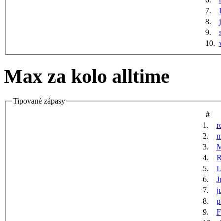
7.
8.
9.
10.
Max za kolo alltime
Tipované zápasy
#
1.
r
2.
m
3.
M
4.
R
5.
6.
J
7.
j
8.
p
9.
F