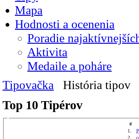
Mapa
Hodnosti a ocenenia
Poradie najaktívnejšíc
Aktivita
Medaile a poháre
Tipovačka
História tipov
Top 10 Tipérov
#
1.
P
2.
c