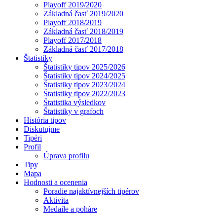
Playoff 2019/2020
Základná časť 2019/2020
Playoff 2018/2019
Základná časť 2018/2019
Playoff 2017/2018
Základná časť 2017/2018
Štatistiky
Štatistiky tipov 2025/2026
Štatistiky tipov 2024/2025
Štatistiky tipov 2023/2024
Štatistiky tipov 2022/2023
Štatistika výsledkov
Štatistiky v grafoch
História tipov
Diskutujme
Tipéri
Profil
Úprava profilu
Tipy
Mapa
Hodnosti a ocenenia
Poradie najaktívnejších tipérov
Aktivita
Medaile a poháre