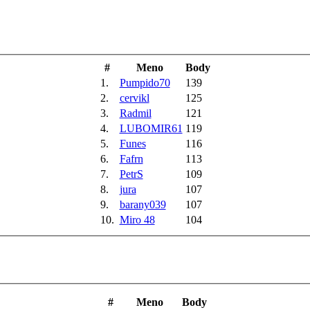
#
Meno
Body
1.
Pumpido70
139
2.
cervikl
125
3.
Radmil
121
4.
LUBOMIR61
119
5.
Funes
116
6.
Fafrn
113
7.
PetrS
109
8.
jura
107
9.
barany039
107
10.
Miro 48
104
#
Meno
Body