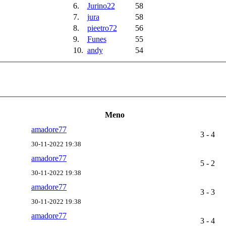
6.
Jurino22
58
7.
jura
58
8.
pieetro72
56
9.
Funes
55
10.
andy
54
Meno
amadore77
3 - 4
30-11-2022 19:38
amadore77
5 - 2
30-11-2022 19:38
amadore77
3 - 3
30-11-2022 19:38
amadore77
3 - 4