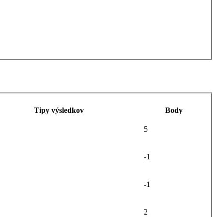
Tipy výsledkov
Body
5
-1
-1
2