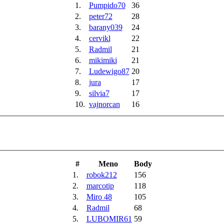
1.
Pumpido70
36
2.
peter72
28
3.
barany039
24
4.
cervikl
22
5.
Radmil
21
6.
mikimiki
21
7.
Ludewigo87
20
8.
jura
17
9.
silvia7
17
10.
vajnorcan
16
#
Meno
Body
1.
robok212
156
2.
marcotip
118
3.
Miro 48
105
4.
Radmil
68
5.
LUBOMIR61
59