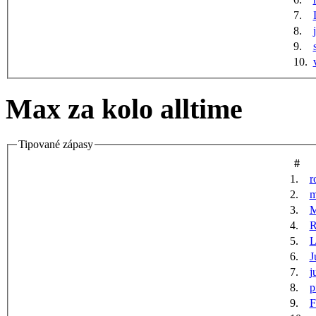
7.
8.
9.
10.
Max za kolo alltime
Tipované zápasy
#
1.
r
2.
m
3.
M
4.
R
5.
6.
J
7.
j
8.
p
9.
F