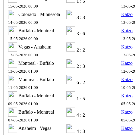
1 : 5
15-05-2026 00:00
13-05-2
Colorado - Minnesota
Katzo
3 : 3
14-05-2026 00:00
13-05-2
Buffalo - Montreal
Katzo
3 : 6
15-05-2026 00:00
13-05-2
Vegas - Anaheim
Katzo
2 : 2
13-05-2026 00:00
12-05-2
Montreal - Buffalo
Katzo
2 : 3
13-05-2026 01:00
12-05-2
Montreal - Buffalo
Katzo
6 : 2
11-05-2026 01:00
10-05-2
Buffalo - Montreal
Katzo
1 : 5
09-05-2026 01:00
05-05-2
Buffalo - Montreal
Katzo
4 : 2
07-05-2026 01:00
05-05-2
Anaheim - Vegas
Katzo
4 : 3