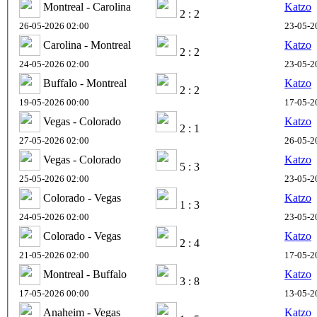
Montreal - Carolina
Katzo
2 : 2
26-05-2026 02:00
23-05-2
Carolina - Montreal
Katzo
2 : 2
24-05-2026 02:00
23-05-2
Buffalo - Montreal
Katzo
2 : 2
19-05-2026 00:00
17-05-2
Vegas - Colorado
Katzo
2 : 1
27-05-2026 02:00
26-05-2
Vegas - Colorado
Katzo
5 : 3
25-05-2026 02:00
23-05-2
Colorado - Vegas
Katzo
1 : 3
24-05-2026 02:00
23-05-2
Colorado - Vegas
Katzo
2 : 4
21-05-2026 02:00
17-05-2
Montreal - Buffalo
Katzo
3 : 8
17-05-2026 00:00
13-05-2
Anaheim - Vegas
Katzo