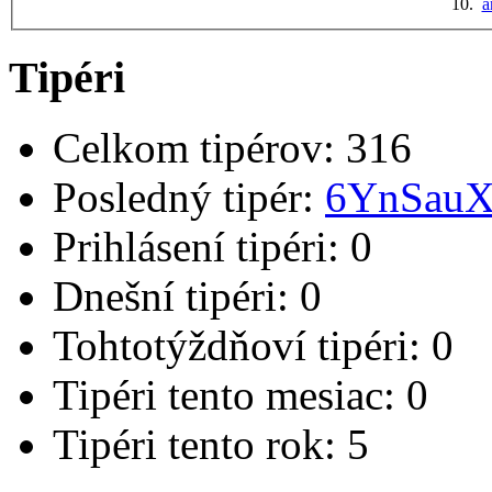
10.
a
Tipéri
Celkom tipérov:
316
Posledný tipér:
6YnSau
Prihlásení tipéri:
0
Dnešní tipéri:
0
Tohtotýždňoví tipéri:
0
Tipéri tento mesiac:
0
Tipéri tento rok:
5