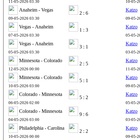
11-05-2026 03:30
10-05-2
Anaheim - Vegas
Katzo
2 : 6
09-05-2026 03:30
09-05-2
Vegas - Anaheim
Katzo
1 : 3
07-05-2026 03:30
05-05-2
Vegas - Anaheim
Katzo
3 : 1
05-05-2026 03:30
03-05-2
Minnesota - Colorado
Katzo
2 : 5
12-05-2026 00:00
11-05-2
Minnesota - Colorado
Katzo
5 : 1
10-05-2026 03:00
09-05-2
Colorado - Minnesota
Katzo
5 : 2
06-05-2026 02:00
05-05-2
Colorado - Minnesota
Katzo
9 : 6
04-05-2026 03:00
03-05-2
Philadelphia - Carolina
Katzo
2 : 2
10-05-2026 00:00
09-05-2