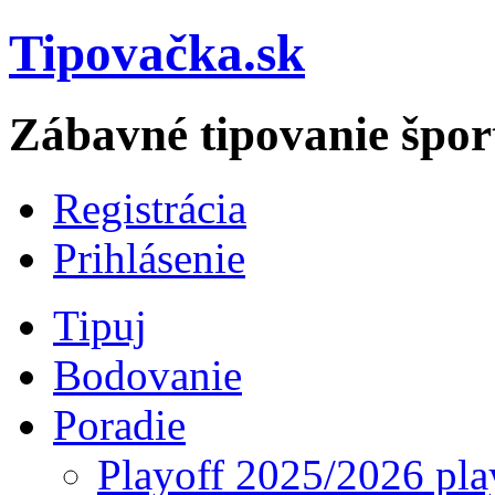
Tipovačka.sk
Zábavné tipovanie špor
Registrácia
Prihlásenie
Tipuj
Bodovanie
Poradie
Playoff 2025/2026 pla