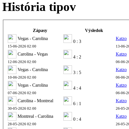
História tipov
Zápasy
Výsledok
Vegas - Carolina
Katzo
0 : 3
15-06-2026 02:00
13-06-2
Carolina - Vegas
Katzo
4 : 2
12-06-2026 02:00
06-06-2
Vegas - Carolina
Katzo
3 : 5
10-06-2026 02:00
06-06-2
Vegas - Carolina
Katzo
4 : 4
07-06-2026 02:00
06-06-2
Carolina - Montreal
Katzo
6 : 1
30-05-2026 02:00
26-05-2
Montreal - Carolina
Katzo
0 : 4
28-05-2026 02:00
26-05-2