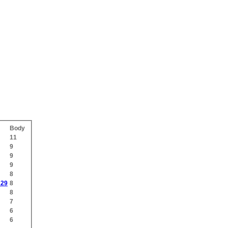
Body
11
9
9
9
8
29
8
8
7
6
6