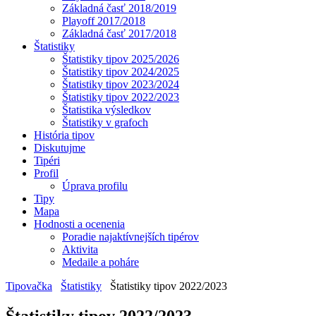
Základná časť 2018/2019
Playoff 2017/2018
Základná časť 2017/2018
Štatistiky
Štatistiky tipov 2025/2026
Štatistiky tipov 2024/2025
Štatistiky tipov 2023/2024
Štatistiky tipov 2022/2023
Štatistika výsledkov
Štatistiky v grafoch
História tipov
Diskutujme
Tipéri
Profil
Úprava profilu
Tipy
Mapa
Hodnosti a ocenenia
Poradie najaktívnejších tipérov
Aktivita
Medaile a poháre
Tipovačka
Štatistiky
Štatistiky tipov 2022/2023
Štatistiky tipov 2022/2023