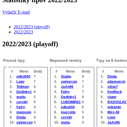
Vytlačiť
E-mail
2022/2023 (playoff)
2022/2023
2022/2023 (playoff)
Presné tipy
Nepresné remízy
Tipy za 6 bodov
#
Meno
Body
#
Meno
Body
#
Meno
1.
edko000
7
1.
Gudgy
9
1.
Dinda
2.
Lopo
7
2.
vajnorcan
7
2.
adamuscin
3.
Tellman
6
3.
JaAn96
7
3.
silvia7
4.
Dedinky1
6
4.
Fafrn
7
4.
fredflock
5.
matiu
5
5.
Dedinky1
6
5.
clupo
6.
cervikl
5
6.
LUBOMIR61
6
6.
RADOSLAV 
7.
Fafrn
4
7.
edko000
6
7.
mikimiki
8.
majovajo
4
8.
marcotip
5
8.
Miro 48
9.
Dinda
4
9.
cervikl
5
9.
Lopo
10.
vajnorcan
4
10.
matiu
5
10.
JaAn96