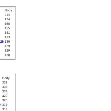
Body
214
174
168
155
141
133
29
130
129
129
128
Body
338
335
333
329
320
n
318
314