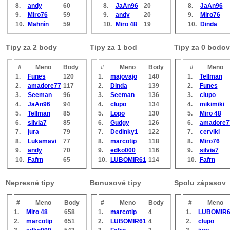
8.
andy
60
8.
JaAn96
20
8.
JaAn96
9.
Miro76
59
9.
andy
20
9.
Miro76
10.
Mahnín
59
10.
Miro 48
19
10.
Dinda
Tipy za 2 body
Tipy za 1 bod
Tipy za 0 bodov
#
Meno
Body
#
Meno
Body
#
Meno
1.
Funes
120
1.
majovajo
140
1.
Tellman
2.
amadore77
117
2.
Dinda
139
2.
Funes
3.
Seeman
96
3.
Seeman
136
3.
clupo
4.
JaAn96
94
4.
clupo
134
4.
mikimiki
5.
Tellman
85
5.
Lopo
130
5.
Miro 48
6.
silvia7
85
6.
Gudgy
126
6.
amadore7
7.
jura
79
7.
Dedinky1
122
7.
cervikl
8.
Lukamavi
77
8.
marcotip
118
8.
Miro76
9.
andy
70
9.
edko000
116
9.
silvia7
10.
Fafrn
65
10.
LUBOMIR61
114
10.
Fafrn
Nepresné tipy
Bonusové tipy
Spolu zápasov
#
Meno
Body
#
Meno
Body
#
Meno
1.
Miro 48
658
1.
marcotip
4
1.
LUBOMIR
2.
marcotip
651
2.
LUBOMIR61
4
2.
clupo