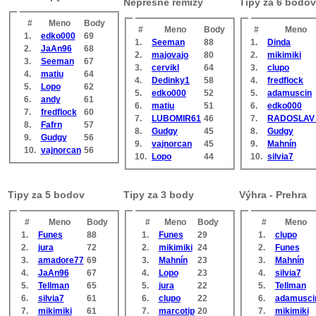
Nepresné remízy
Tipy za 6 bodov
#
Meno
Body
#
Meno
Body
#
Meno
1.
edko000
69
1.
Seeman
88
1.
Dinda
2.
JaAn96
68
2.
majovajo
80
2.
mikimiki
3.
Seeman
67
3.
cervikl
64
3.
clupo
4.
matiu
64
4.
Dedinky1
58
4.
fredflock
5.
Lopo
62
5.
edko000
52
5.
adamuscin
6.
andy
61
6.
matiu
51
6.
edko000
7.
fredflock
60
7.
LUBOMIR61
46
7.
RADOSLAV 
8.
Fafrn
57
8.
Gudgy
45
8.
Gudgy
9.
Gudgy
56
9.
vajnorcan
45
9.
Mahnín
10.
vajnorcan
56
10.
Lopo
44
10.
silvia7
Tipy za 5 bodov
Tipy za 3 body
Výhra - Prehra
#
Meno
Body
#
Meno
Body
#
Meno
1.
Funes
88
1.
Funes
29
1.
clupo
2.
jura
72
2.
mikimiki
24
2.
Funes
3.
amadore77
69
3.
Mahnín
23
3.
Mahnín
4.
JaAn96
67
4.
Lopo
23
4.
silvia7
5.
Tellman
65
5.
jura
22
5.
Tellman
6.
silvia7
61
6.
clupo
22
6.
adamusci
7.
mikimiki
61
7.
marcotip
20
7.
mikimiki