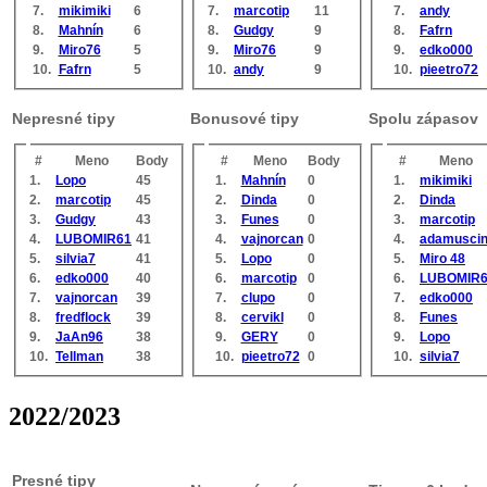
7.
mikimiki
6
7.
marcotip
11
7.
andy
8.
Mahnín
6
8.
Gudgy
9
8.
Fafrn
9.
Miro76
5
9.
Miro76
9
9.
edko000
10.
Fafrn
5
10.
andy
9
10.
pieetro72
Nepresné tipy
Bonusové tipy
Spolu zápasov
#
Meno
Body
#
Meno
Body
#
Meno
1.
Lopo
45
1.
Mahnín
0
1.
mikimiki
2.
marcotip
45
2.
Dinda
0
2.
Dinda
3.
Gudgy
43
3.
Funes
0
3.
marcotip
4.
LUBOMIR61
41
4.
vajnorcan
0
4.
adamusci
5.
silvia7
41
5.
Lopo
0
5.
Miro 48
6.
edko000
40
6.
marcotip
0
6.
LUBOMIR
7.
vajnorcan
39
7.
clupo
0
7.
edko000
8.
fredflock
39
8.
cervikl
0
8.
Funes
9.
JaAn96
38
9.
GERY
0
9.
Lopo
10.
Tellman
38
10.
pieetro72
0
10.
silvia7
2022/2023
Presné tipy