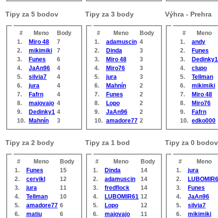
Tipy za 5 bodov
Tipy za 3 body
Výhra - Prehra
#
Meno
Body
#
Meno
Body
#
Meno
1.
Miro 48
7
1.
adamuscin
4
1.
andy
2.
mikimiki
7
2.
Dinda
3
2.
Funes
3.
Funes
6
3.
Miro 48
3
3.
Dedinky1
4.
JaAn96
4
4.
Miro76
3
4.
clupo
5.
silvia7
4
5.
jura
3
5.
Tellman
6.
jura
4
6.
Mahnín
2
6.
mikimiki
7.
Fafrn
4
7.
Funes
2
7.
Miro 48
8.
majovajo
4
8.
Lopo
2
8.
Miro76
9.
Dedinky1
4
9.
JaAn96
2
9.
Fafrn
10.
Mahnín
3
10.
amadore77
2
10.
edko000
Tipy za 2 body
Tipy za 1 bod
Tipy za 0 bodov
#
Meno
Body
#
Meno
Body
#
Meno
1.
Funes
15
1.
Dinda
14
1.
jura
2.
cervikl
12
2.
adamuscin
14
2.
LUBOMIR
3.
jura
11
3.
fredflock
14
3.
Funes
4.
Tellman
10
4.
LUBOMIR61
12
4.
JaAn96
5.
amadore77
6
5.
Lopo
12
5.
silvia7
6.
matiu
6
6.
majovajo
11
6.
mikimiki