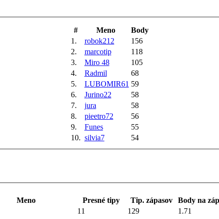
#
Meno
Body
1.
robok212
156
2.
marcotip
118
3.
Miro 48
105
4.
Radmil
68
5.
LUBOMIR61
59
6.
Jurino22
58
7.
jura
58
8.
pieetro72
56
9.
Funes
55
10.
silvia7
54
Meno
Presné tipy
Tip. zápasov
Body na záp
11
129
1.71