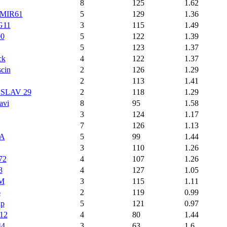
8
125
1.62
MIR61
5
129
1.36
G11
3
115
1.49
00
5
122
1.39
5
123
1.37
ck
4
122
1.37
cin
2
126
1.29
2
113
1.41
SLAV 29
2
118
1.29
avi
8
95
1.58
3
124
1.17
7
126
1.13
A
5
99
1.44
3
110
1.26
72
4
107
1.26
8
4
127
1.05
dM
3
115
1.11
6
2
119
0.99
ip
5
121
0.97
12
4
80
1.44
44
3
63
1.6