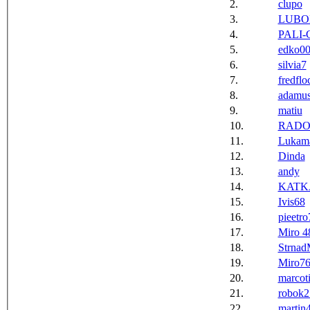
2.
clupo
3.
LUBO
4.
PALI-
5.
edko0
6.
silvia7
7.
fredflo
8.
adamus
9.
matiu
10.
RADO
11.
Lukam
12.
Dinda
13.
andy
14.
KATK
15.
Ivis68
16.
pieetro
17.
Miro 4
18.
Strna
19.
Miro7
20.
marcot
21.
robok2
22.
martin