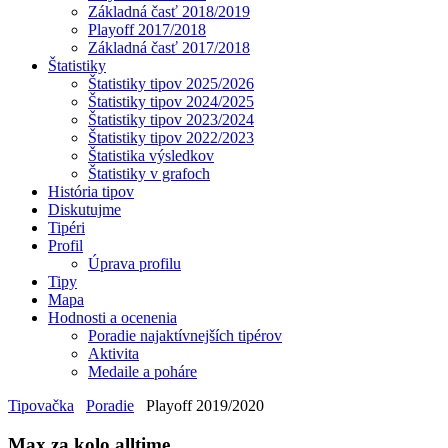
Základná časť 2018/2019
Playoff 2017/2018
Základná časť 2017/2018
Štatistiky
Štatistiky tipov 2025/2026
Štatistiky tipov 2024/2025
Štatistiky tipov 2023/2024
Štatistiky tipov 2022/2023
Štatistika výsledkov
Štatistiky v grafoch
História tipov
Diskutujme
Tipéri
Profil
Úprava profilu
Tipy
Mapa
Hodnosti a ocenenia
Poradie najaktívnejších tipérov
Aktivita
Medaile a poháre
Tipovačka
Poradie
Playoff 2019/2020
Max za kolo alltime