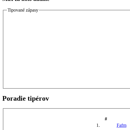
Tipované zápasy
Poradie tipérov
#
1.
Fafrn