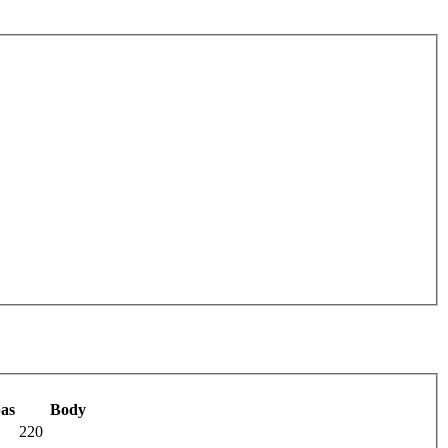
as
Body
220