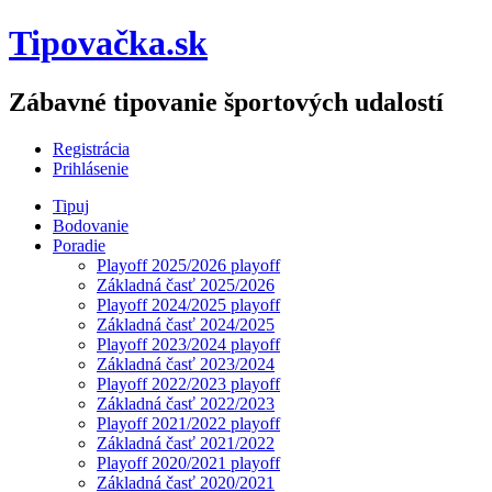
Tipovačka.sk
Zábavné tipovanie športových udalostí
Registrácia
Prihlásenie
Tipuj
Bodovanie
Poradie
Playoff 2025/2026 playoff
Základná časť 2025/2026
Playoff 2024/2025 playoff
Základná časť 2024/2025
Playoff 2023/2024 playoff
Základná časť 2023/2024
Playoff 2022/2023 playoff
Základná časť 2022/2023
Playoff 2021/2022 playoff
Základná časť 2021/2022
Playoff 2020/2021 playoff
Základná časť 2020/2021