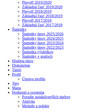
Playoff 2019/2020
Základná časť 2019/2020
Playoff 2018/2019
Základná časť 2018/2019
Playoff 2017/2018
Základná časť 2017/2018
Štatistiky
Štatistiky tipov 2025/2026
Štatistiky tipov 2024/2025
Štatistiky tipov 2023/2024
Štatistiky tipov 2022/2023
Štatistika výsledkov
Štatistiky v grafoch
História tipov
Diskutujme
Tipéri
Profil
Úprava profilu
Tipy
Mapa
Hodnosti a ocenenia
Poradie najaktívnejších tipérov
Aktivita
Medaile a poháre