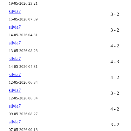
19-05-2026 23:21
silvia7
3 - 2
15-05-2026 07:39
silvia7
3 - 2
14-05-2026 04:31
silvia7
4 - 2
13-05-2026 08:28
silvia7
4 - 3
14-05-2026 04:31
silvia7
4 - 2
12-05-2026 06:34
silvia7
3 - 2
12-05-2026 06:34
silvia7
4 - 2
09-05-2026 08:27
silvia7
3 - 2
07-05-2026 09:18