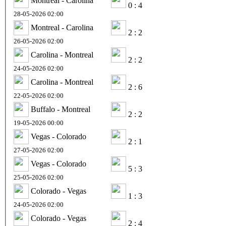
Montreal - Carolina
0 : 4
28-05-2026 02:00
Montreal - Carolina
2 : 2
26-05-2026 02:00
Carolina - Montreal
2 : 2
24-05-2026 02:00
Carolina - Montreal
2 : 6
22-05-2026 02:00
Buffalo - Montreal
2 : 2
19-05-2026 00:00
Vegas - Colorado
2 : 1
27-05-2026 02:00
Vegas - Colorado
5 : 3
25-05-2026 02:00
Colorado - Vegas
1 : 3
24-05-2026 02:00
Colorado - Vegas
2 : 4