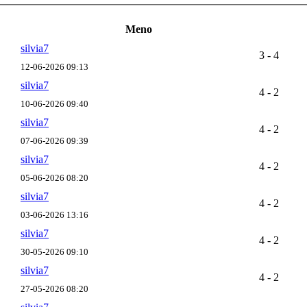
Meno
silvia7
3 - 4
12-06-2026 09:13
silvia7
4 - 2
10-06-2026 09:40
silvia7
4 - 2
07-06-2026 09:39
silvia7
4 - 2
05-06-2026 08:20
silvia7
4 - 2
03-06-2026 13:16
silvia7
4 - 2
30-05-2026 09:10
silvia7
4 - 2
27-05-2026 08:20