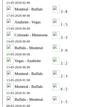
21-05-2026 02:00
Montreal - Buffalo
3 : 8
17-05-2026 00:00
Anaheim - Vegas
1 : 5
15-05-2026 00:00
Colorado - Minnesota
3 : 3
14-05-2026 00:00
Buffalo - Montreal
3 : 6
15-05-2026 00:00
Vegas - Anaheim
2 : 2
13-05-2026 00:00
Montreal - Buffalo
2 : 3
13-05-2026 01:00
Montreal - Buffalo
6 : 2
11-05-2026 01:00
Buffalo - Montreal
1 : 5
09-05-2026 01:00