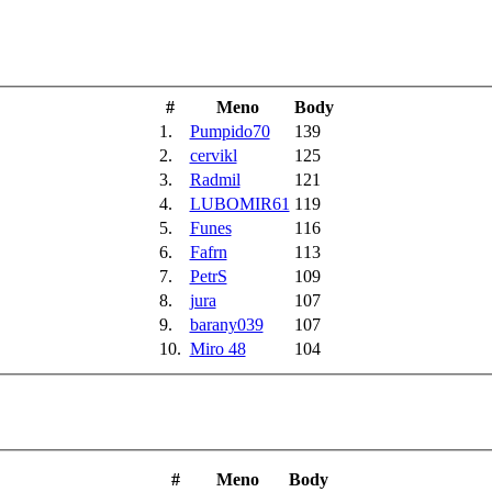
#
Meno
Body
1.
Pumpido70
139
2.
cervikl
125
3.
Radmil
121
4.
LUBOMIR61
119
5.
Funes
116
6.
Fafrn
113
7.
PetrS
109
8.
jura
107
9.
barany039
107
10.
Miro 48
104
#
Meno
Body