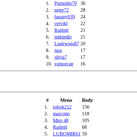
1.
Pumpido70
36
2.
peter72
28
3.
barany039
24
4.
cervikl
22
5.
Radmil
21
6.
mikimiki
21
7.
Ludewigo87
20
8.
jura
17
9.
silvia7
17
10.
vajnorcan
16
#
Meno
Body
1.
robok212
156
2.
marcotip
118
3.
Miro 48
105
4.
Radmil
68
5.
LUBOMIR61
59