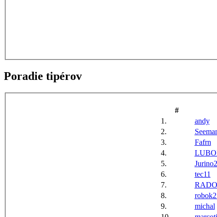
Poradie tipérov
#
1.
andy
2.
Seema
3.
Fafrn
4.
LUBO
5.
Jurino
6.
tec11
7.
RADO
8.
robok2
9.
michal
10.
marcot