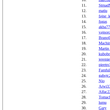
11.
Strna
12.
matiu
13.
fajne_l
14.
fugas
15.
akba77
16.
vajnor
17.
Brano
18.
Machi
19.
Marti
20.
kubobr
21.
jeremie
22.
pieetro
23.
Famful
24.
gabojc
25.
Nio
26.
Arwi3
27.
Alfac2
28.
Tomac
29.
lumu
30.
Gary