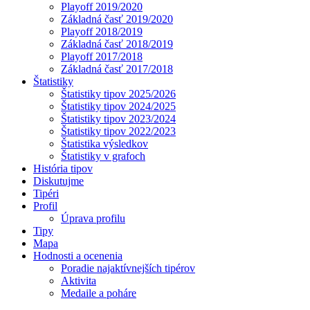
Playoff 2019/2020
Základná časť 2019/2020
Playoff 2018/2019
Základná časť 2018/2019
Playoff 2017/2018
Základná časť 2017/2018
Štatistiky
Štatistiky tipov 2025/2026
Štatistiky tipov 2024/2025
Štatistiky tipov 2023/2024
Štatistiky tipov 2022/2023
Štatistika výsledkov
Štatistiky v grafoch
História tipov
Diskutujme
Tipéri
Profil
Úprava profilu
Tipy
Mapa
Hodnosti a ocenenia
Poradie najaktívnejších tipérov
Aktivita
Medaile a poháre