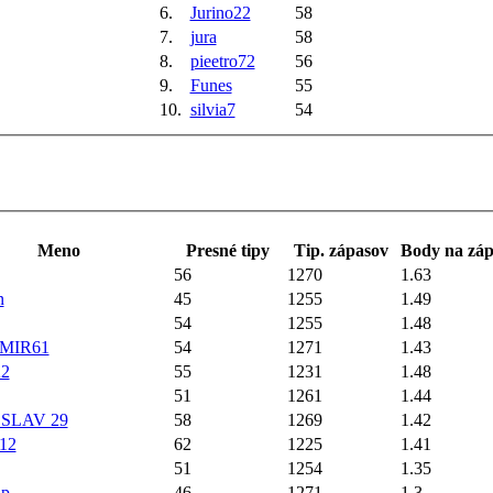
6.
Jurino22
58
7.
jura
58
8.
pieetro72
56
9.
Funes
55
10.
silvia7
54
Meno
Presné tipy
Tip. zápasov
Body na záp
56
1270
1.63
n
45
1255
1.49
54
1255
1.48
MIR61
54
1271
1.43
22
55
1231
1.48
51
1261
1.44
SLAV 29
58
1269
1.42
12
62
1225
1.41
51
1254
1.35
ip
46
1271
1.3