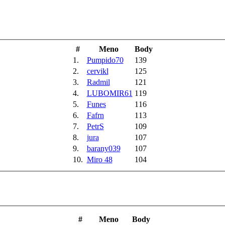
#
Meno
Body
1.
Pumpido70
139
2.
cervikl
125
3.
Radmil
121
4.
LUBOMIR61
119
5.
Funes
116
6.
Fafrn
113
7.
PetrS
109
8.
jura
107
9.
barany039
107
10.
Miro 48
104
#
Meno
Body