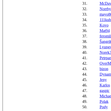
31.
McDav
32.
Norrby
33.
mayo8
34.
111ku
35.
Kovo
36.
Mat94
37.
feromi
38.
Šangri
39.
Lyungy
40.
Norek
41.
Petrpa
42.
OverM
43.
bizon
44.
Dynam
45.
Jeny
46.
Karlos
47.
gaspic
48.
Michae
49.
Polak
50.
Pody