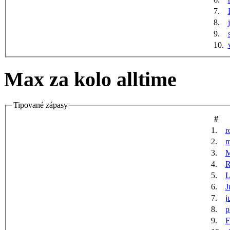
7.
8.
9.
10.
Max za kolo alltime
Tipované zápasy
#
1.
r
2.
m
3.
M
4.
R
5.
6.
J
7.
j
8.
p
9.
F