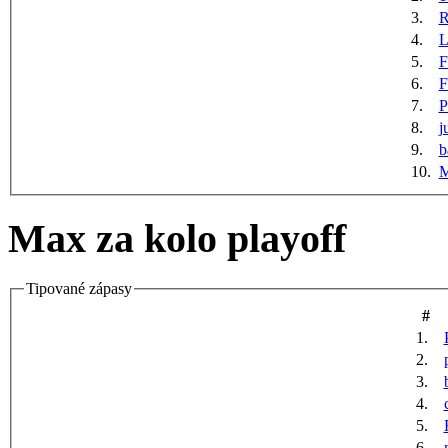
3.
R
4.
5.
F
6.
F
7.
P
8.
j
9.
b
10.
M
Max za kolo playoff
Tipované zápasy
#
1.
2.
3.
4.
5.
6.